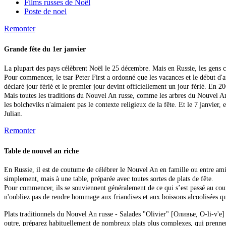
Films russes de Noël
Poste de noel
Remonter
Grande fête du 1er janvier
La plupart des pays célèbrent Noël le 25 décembre. Mais en Russie, les gens c
Pour commencer, le tsar Peter First a ordonné que les vacances et le début d'
déclaré jour férié et le premier jour devint officiellement un jour férié. En 20
Mais toutes les traditions du Nouvel An russe, comme les arbres du Nouvel An 
les bolcheviks n'aimaient pas le contexte religieux de la fête. Et le 7 janvier,
Julian.
Remonter
Table de nouvel an riche
En Russie, il est de coutume de célébrer le Nouvel An en famille ou entre amis
simplement, mais à une table, préparée avec toutes sortes de plats de fête.
Pour commencer, ils se souviennent généralement de ce qui s’est passé au cours 
n'oubliez pas de rendre hommage aux friandises et aux boissons alcoolisées qui
Plats traditionnels du Nouvel An russe - Salades "Olivier" [Оливье, O-li-v'e]
outre, préparez habituellement de nombreux plats plus complexes, qui prennen