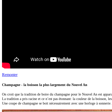
Remonter
Champagne - la boisson la plus largement du Nouvel An
On croit que la tradition de boire du champagne pour le Nouvel An est apparue
La tradition a pris racine et ce n’est pas étonnant: la couleur de la boisson, le
Une coupe de champagne se boit nécessairement avec une horloge à sonnerie. 