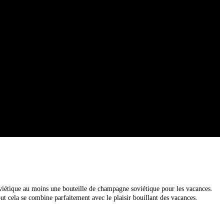
oviétique au moins une bouteille de champagne soviétique pour les vacances.
tout cela se combine parfaitement avec le plaisir bouillant des vacances.