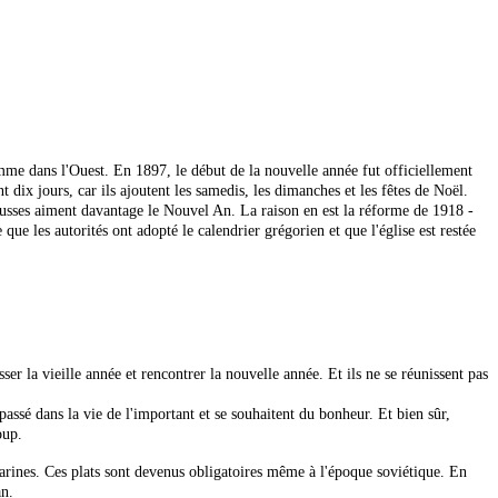
omme dans l'Ouest. En 1897, le début de la nouvelle année fut officiellement
 dix jours, car ils ajoutent les samedis, les dimanches et les fêtes de Noël.
Russes aiment davantage le Nouvel An. La raison en est la réforme de 1918 -
que les autorités ont adopté le calendrier grégorien et que l'église est restée
r la vieille année et rencontrer la nouvelle année. Et ils ne se réunissent pas
assé dans la vie de l'important et se souhaitent du bonheur. Et bien sûr,
oup.
arines. Ces plats sont devenus obligatoires même à l'époque soviétique. En
an.