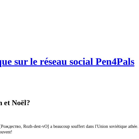
que sur le réseau social Pen4Pals
n et Noël?
ël [Рождество, Rozh-dest-vO] a beaucoup souffert dans l'Union soviétique athée.
souvent!