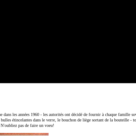
 dans les années 1960 - les autorités ont décidé de fournir à chaque famille s
s bulles étincelantes dans le verre, le bouchon de liège sortant de la bouteille - 
N'oubliez pas de faire un voeu!