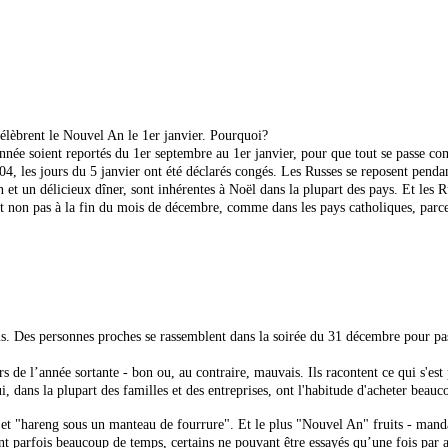
élèbrent le Nouvel An le 1er janvier. Pourquoi?
année soient reportés du 1er septembre au 1er janvier, pour que tout se passe c
04, les jours du 5 janvier ont été déclarés congés. Les Russes se reposent pendant
et un délicieux dîner, sont inhérentes à Noël dans la plupart des pays. Et les 
 et non pas à la fin du mois de décembre, comme dans les pays catholiques, parce 
. Des personnes proches se rassemblent dans la soirée du 31 décembre pour passe
de l’année sortante - bon ou, au contraire, mauvais. Ils racontent ce qui s'est p
, dans la plupart des familles et des entreprises, ont l'habitude d'acheter beauc
 et "hareng sous un manteau de fourrure". Et le plus "Nouvel An" fruits - mand
t parfois beaucoup de temps, certains ne pouvant être essayés qu’une fois par 