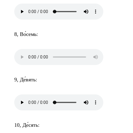
8, Во́семь:
9, Де́вять:
10, Де́сять: