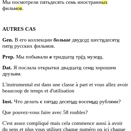
Мы посмотрели пятьдесять семь иностранн
ых
фильм
ов
.
AUTRES CAS
Gen.
В его коллекции
больше
дв
ух
с
от
шест
и
десят
и
пят
и
русских фильмов.
Prep.
Мы побывали
в
тридцат
и
тр
ёх
музе
ях
.
Dat.
Я послала открытки двадцат
и
сем
и
хорошим
друзьям.
L'instrumental est dans une classe à part et vous allez avoir
beaucoup de temps et d'utilisation
Inst.
Что делать
с
пят
ью
десят
ью
восем
ью
рублями?
Que pouvez-vous faire avec 58 roubles?
C'est assez compliqué mais cela commence aussi à avoir
du sens et plus vous utilisez chaque numéro ou ici chaque