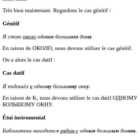
Très bien maintenant. Regardons le cas génitif :
Génitif
Я стою
около
одн
ого
больш
ого
дом
а
.
En raison de ОКОЛО, nous devons utiliser le cas génitif.
On a alors le cas datif :
Cas datif
Я подошёл
к
одно
му
больш
ому
окн
у
.
En raison de K, nous devons utiliser le cas datif ОДНОМУ
БОЛЬШОМУ ОКНУ.
Étui instrumental
Библиотека находится
рядом с
одн
им
больш
им
дом
ом
.