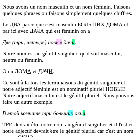
Nous avons un nom masculin et un nom féminin. Faisons
quelques phrases ou faisons simplement quelques chiffres.
Le ДВА parce que c'est masculin БОЛЬШИХ ДОМА et
par ici avec ДАЧА qui est féminin on a
Две (три, четыре) нов
ые
дач
и
.
Notre nom est au génitif singulier, qu'il soit masculin,
neutre ou féminin.
On a ДОМ
А
et ДАЧ
И
.
Ce sont à la fois les terminaisons du génitif singulier et
notre adjectif féminin est un nominatif pluriel НОВЫЕ.
Notre adjectif masculin est le génitif pluriel. Nous pouvons
faire un autre exemple.
В этой комнате три больш
их
окн
а
.
ТРИ devrait être notre nom au génitif singulier et il l'est et
notre adjectif devrait être le génitif pluriel car c'est un nom