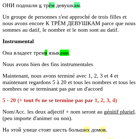
ОНИ подошли
к
тр
ём
девушк
ам
.
Un groupe de personnes s'est approché de trois filles et
nous avons encore К ТРЁМ ДЕВУШКАМ parce que nous
sommes au datif, le nombre et le nom sont au datif.
Instrumental
Она владеет трем
я
язык
ами
.
Nous avons bien des fins instrumentales
Maintenant, nous avons terminé avec 1, 2, 3 et 4 et
maintenant regardons 5 à 20 et tous les nombres et tous les
nombres ne se terminant pas par un d'accord
5 - 20 (+
tout #s ne se termine pas par
1, 2, 3, 4)
Nom/Acc. les deux adjectif + nom seront au
génitif pluriel
.
(peu importe d'animer ou non).
На этой улице стоят шесть больш
их
дом
ов
.