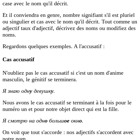
case avec le nom qu'il décrit.
Et il conviendra en genre, nombre signifiant s'il est pluriel
ou singulier et cas avec le nom qu'il décrit. Tout comme un
adjectif taux d'adjectif, décrivez des noms ou modifiez des
noms.
Regardons quelques exemples. A l'accusatif :
Cas accusatif
N'oubliez pas le cas accusatif si c'est un nom d'anime
masculin, le génitif se terminera.
Я знаю одн
у
девушк
у
.
Nous avons le cas accusatif se terminant à la fois pour le
numéro un et pour notre objet direct qui est la fille.
Я смотрю на одн
о
больш
ое
окн
о
.
On voit que tout s'accorde : nos adjectifs s'accordent avec
notre nom.