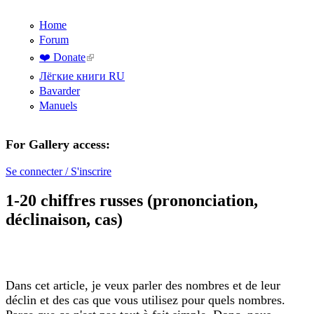
Aller au contenu principal
Home
Forum
(le lien est externe)
❤️ Donate
Лёгкие книги RU
Bavarder
Manuels
For Gallery access:
L'échange
linguistique
Se connecter / S'inscrire
linguistique
1-20 chiffres russes (prononciation,
déclinaison, cas)
sur le
réseau
social
Dans cet article, je veux parler des nombres et de leur
déclin et des cas que vous utilisez pour quels nombres.
Pen4Pals