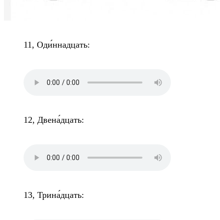
11, Оди́ннадцать:
12, Двена́дцать:
13, Трина́дцать: