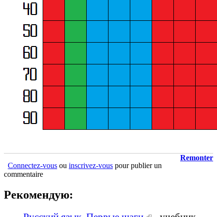
Remonter
Connectez-vous
ou
inscrivez-vous
pour publier un
commentaire
Рекомендую:
Русский язык. Первые шаги.
(le lien est
- учебник