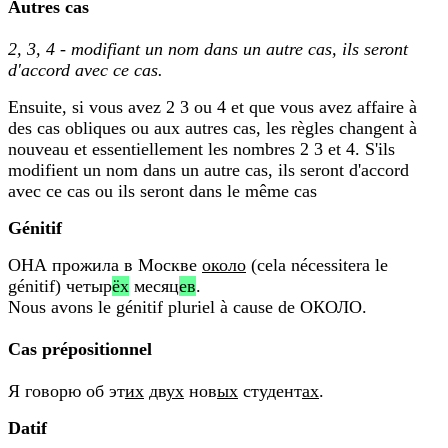
Autres cas
2, 3, 4 - modifiant un nom dans un autre cas, ils seront
d'accord avec ce cas.
Ensuite, si vous avez 2 3 ou 4 et que vous avez affaire à
des cas obliques ou aux autres cas, les règles changent à
nouveau et essentiellement les nombres 2 3 et 4. S'ils
modifient un nom dans un autre cas, ils seront d'accord
avec ce cas ou ils seront dans le même cas
Génitif
ОНА прожила в Москве
около
(cela nécessitera le
génitif) четыр
ёх
месяц
ев
.
Nous avons le génitif pluriel à cause de ОКОЛО.
Cas prépositionnel
Я говорю об эт
их
дв
ух
нов
ых
студент
ах
.
Datif