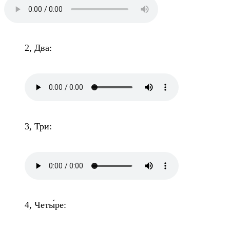
2, Два:
3, Три:
4, Четы́ре: