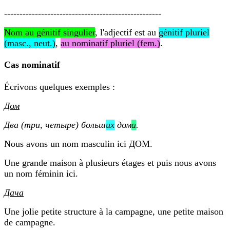
---------------------------------------------------
Nom au génitif singulier
, l'adjectif est au
génitif pluriel
(masc., neut.)
,
au nominatif pluriel (fem.)
.
Cas nominatif
Écrivons quelques exemples :
Дом
Два (три, четыре) больш
их
дом
а
.
Nous avons un nom masculin ici ДОМ.
Une grande maison à plusieurs étages et puis nous avons
un nom féminin ici.
Дача
Une jolie petite structure à la campagne, une petite maison
de campagne.