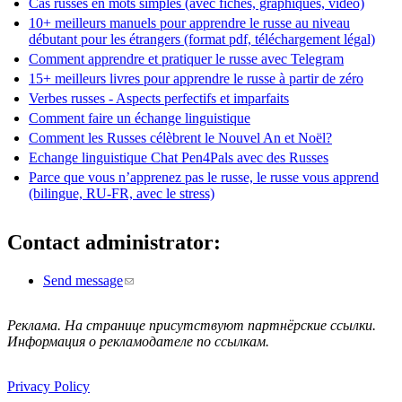
Cas russes en mots simples (avec fiches, graphiques, vidéo)
10+ meilleurs manuels pour apprendre le russe au niveau
débutant pour les étrangers (format pdf, téléchargement légal)
Comment apprendre et pratiquer le russe avec Telegram
15+ meilleurs livres pour apprendre le russe à partir de zéro
Verbes russes - Aspects perfectifs et imparfaits
Comment faire un échange linguistique
Comment les Russes célèbrent le Nouvel An et Noël?
Echange linguistique Chat Pen4Pals avec des Russes
Parce que vous n’apprenez pas le russe, le russe vous apprend
(bilingue, RU-FR, avec le stress)
Contact administrator:
Send message
(le lien envoie un courriel)
Реклама. На странице присутствуют партнёрские ссылки.
Информация о рекламодателе по ссылкам.
Privacy Policy