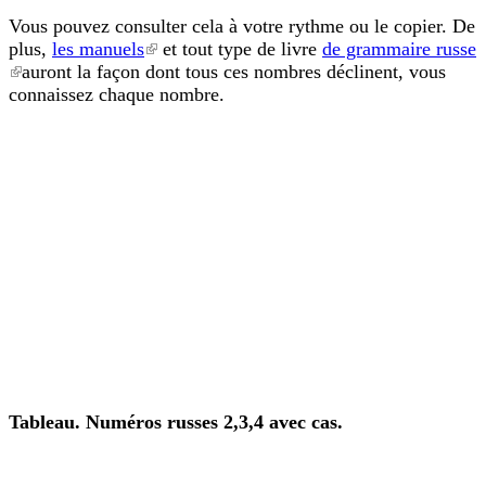
Vous pouvez consulter cela à votre rythme ou le copier. De
plus,
les manuels
(le lien est externe)
et tout type de livre
de grammaire russe
(le lien est externe)
auront la façon dont tous ces nombres déclinent, vous
connaissez chaque nombre.
Tableau. Numéros russes 2,3,4 avec cas.