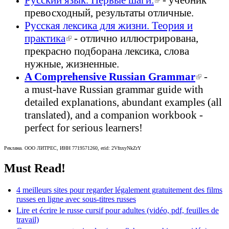
превосходный, результаты отличные.
externe)
Русская лексика для жизни. Теория и
практика
(le lien est externe)
- отлично иллюстрирована,
прекрасно подборана лексика, слова
нужные, жизненные.
A Comprehensive Russian Grammar
(le lien
-
а must-have Russian grammar guide with
est
detailed explanations, abundant examples (all
externe
translated), and a companion workbook -
perfect for serious learners!
Реклама. ООО ЛИТРЕС, ИНН 7719571260, erid: 2VfnxyNkZrY
Must Read!
4 meilleurs sites pour regarder légalement gratuitement des films
russes en ligne avec sous-titres russes
Lire et écrire le russe cursif pour adultes (vidéo, pdf, feuilles de
travail)