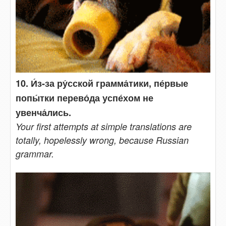
10. И́з-за ру́сской грамма́тики, пе́рвые
попы́тки перево́да успе́хом не
увенча́лись.
Your first attempts at simple translations are
totally, hopelessly wrong, because Russian
grammar.