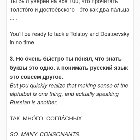
Ты был уве́рен на всё 100, что прочита́ть
Толсто́го и Достое́вского - э́то как два па́льца
... .
You’ll be ready to tackle Tolstoy and Dostoevsky
in no time.
3. Но о́чень бы́стро ты по́нял, что знать
бу́квы э́то одно́, а понима́ть ру́сский язы́к
э́то совсе́м друго́е.
But you quickly realize that making sense of the
alphabet is one thing, and actually speaking
Russian is another.
ТАК. МНО́ГО. СОГЛА́СНЫХ.
SO. MANY. CONSONANTS.