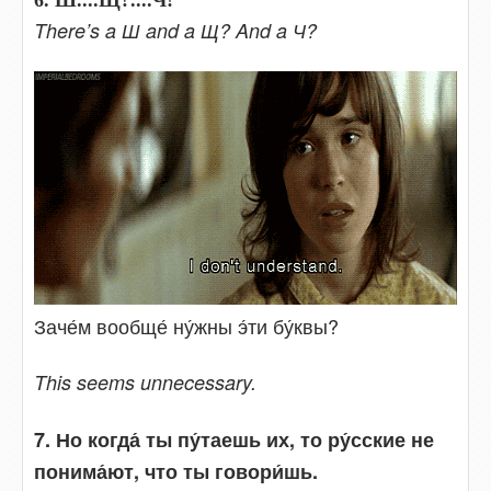
6. Ш....Щ?....Ч!
There’s a Ш and a Щ? And a Ч?
Заче́м вообще́ ну́жны э́ти бу́квы?
This seems unnecessary.
7. Но когда́ ты пу́таешь их, то ру́сские не
понима́ют, что ты говори́шь.