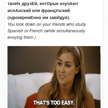
твоИх друзЕй, котОрые изучАют
испАнский или францУзский
(одновремЕнно им завИдуя).
You look down on your friends who study
Spanish or French (while simultaneously
envying them.)