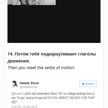
14. Пото́м тебя́ подкарау́ливают глаго́лы
движе́ния.
Then you meet the verbs of motion.