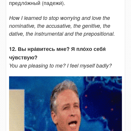
предло́жный (падежи́).
How I learned to stop worrying and love the
nominative, the accusative, the genitive, the
dative, the instrumental and the prepositional.
12. Вы нра́витесь мне? Я пло́хо себя́
чу́вствую?
You are pleasing to me? I feel myself badly?