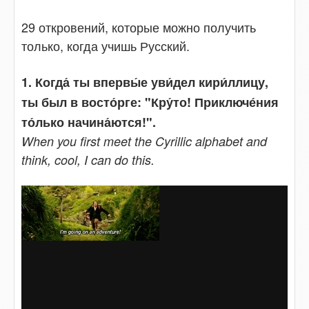
29 откровений, которые можно получить
только, когда учишь Русский.
1. Когда́ ты впервы́е уви́дел кири́ллицу,
ты был в восто́рге: "Кру́то! Приключе́ния
то́лько начина́ются!".
When you first meet the Cyrillic alphabet and
think, cool, I can do this.