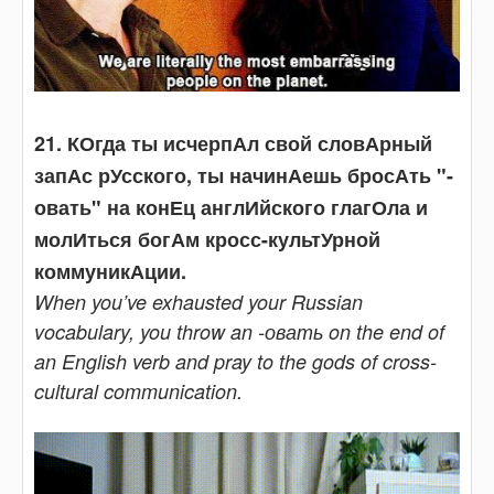
21. КОгда ты исчерпАл свой ​​словАрный
запАс рУсского, ты начинАешь бросАть "-
овать" на конЕц англИйского глагОла и
молИться богАм кросс-культУрной
коммуникАции.
When you’ve exhausted your Russian
vocabulary, you throw an -овать on the end of
an English verb and pray to the gods of cross-
cultural communication.