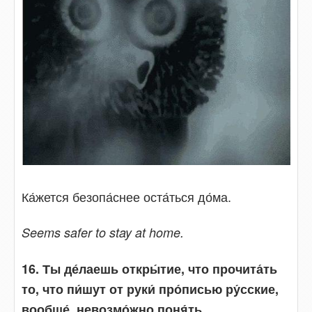
Ка́жется безопа́снее оста́ться до́ма.
Seems safer to stay at home.
16. Ты де́лаешь откры́тие, что прочита́ть
то, что пи́шут от руки́ про́писью ру́сские,
вообще́, невозмо́жно поня́ть.