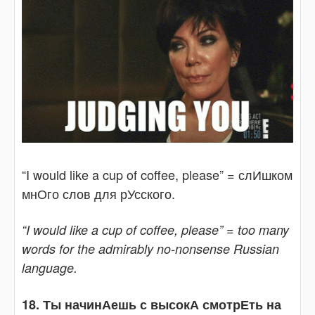
“I would like a cup of coffee, please” = слИшком
мнОго слов для рУсского.
“I would like a cup of coffee, please” = too many
words for the admirably no-nonsense Russian
language.
18. Ты начинАешь с высокА смотрЕть на