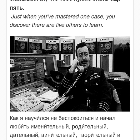
пять.
Just when you’ve mastered one case, you
discover there are five others to learn.
Как я научи́лся не беспоко́иться и на́чал
люби́ть имени́тельный, роди́тельный,
да́тельный, вини́тельный, твори́тельный и