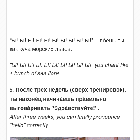
“Ы! Ы! Ы! Ы! Ы! Ы! Ы! Ы! Ы! Ы!”, - во́ешь ты
как ку́ча морски́х львов.
“Ы! Ы! Ы! Ы! Ы! Ы! Ы! Ы! Ы! Ы!” you chant like
a bunch of sea lions.
По́сле трёх неде́ль (сверх трениро́вок),
5.
ты наконе́ц начина́ешь пра́вильно
выгова́ривать "Здра́вствуйте!".
After three weeks, you can finally pronounce
“hello” correctly.