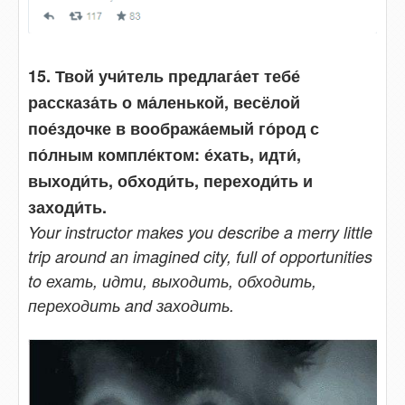
15. Твой учи́тель предлага́ет тебе́
рассказа́ть о ма́ленькой, весёлой
пое́здочке в вообража́емый го́род с
по́лным компле́ктом: е́хать, идти́,
выходи́ть, обходи́ть, переходи́ть и
заходи́ть.
Your instructor makes you describe a merry little
trip around an imagined city, full of opportunities
to ехать, идти, выходить, обходить,
переходить and заходить.