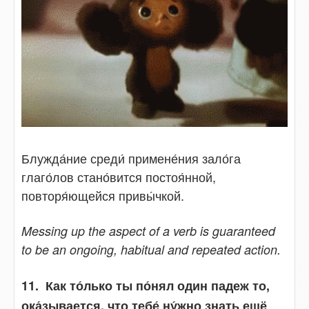
Блужда́ние среди́ примене́ния зало́га
глаго́лов стано́вится постоя́нной,
повторя́ющейся привы́чкой.
Messing up the aspect of a verb is guaranteed
to be an ongoing, habitual and repeated action.
11. Как то́лько ты по́нял один падеж то,
ока́зывается, что тебе́ ну́жно знать ещё