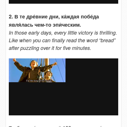
2. В те дре́вние дни, ка́ждая побе́да
явля́лась чем-то эпи́ческим.
In those early days, every little victory is thrilling.
Like when you can finally read the word “bread”
after puzzling over it for five minutes.