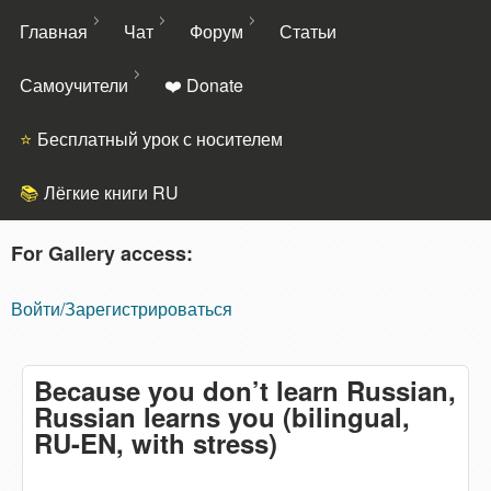
Перейти к основному
Главная
Чат
Форум
Статьи
содержанию
Самоучители
❤️ Donate
Бесплатный урок с носителем
Лёгкие книги RU
For Gallery access:
Социальная
сеть
Войти/Зарегистрироваться
языкового
обмена
Pen4Pals
Because you don’t learn Russian,
Russian learns you (bilingual,
RU-EN, with stress)