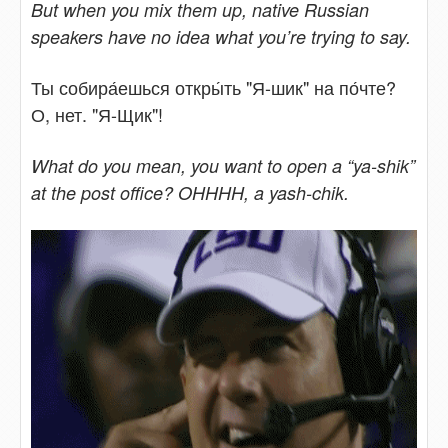
But when you mix them up, native Russian
speakers have no idea what you’re trying to say.
Ты собира́ешься откры́ть "Я-шик" на по́чте?
О, нет. "Я-Щик"!
What do you mean, you want to open a “ya-shik”
at the post office? OHHHH, a yash-chik.