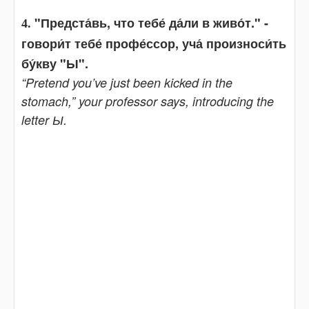
"Предста́вь, что тебе́ да́ли в живо́т." -
4.
говори́т тебе́ профе́ссор, уча́ произноси́ть
бу́кву "Ы".
“Pretend you’ve just been kicked in the
stomach,” your professor says, introducing the
letter Ы.