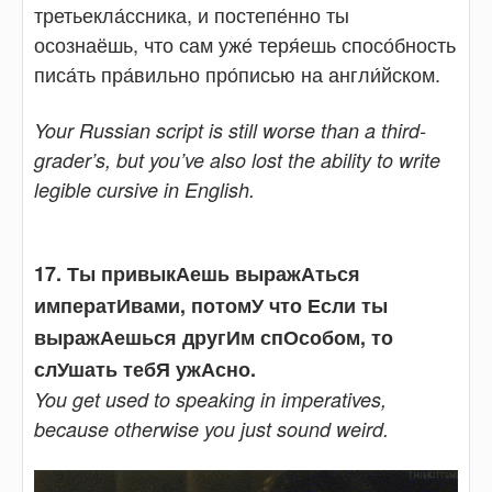
третьекла́ссника, и постепе́нно ты
осознаёшь, что сам уже́ теря́ешь спосо́бность
писа́ть пра́вильно про́писью на англи́йском.
Your Russian script is still worse than a third-
grader’s, but you’ve also lost the ability to write
legible cursive in English.
17. Ты привыкАешь выражАться
императИвами, потомУ что Если ты
выражАешься другИм спОсобом, то
слУшать тебЯ ужАсно.
You get used to speaking in imperatives,
because otherwise you just sound weird.