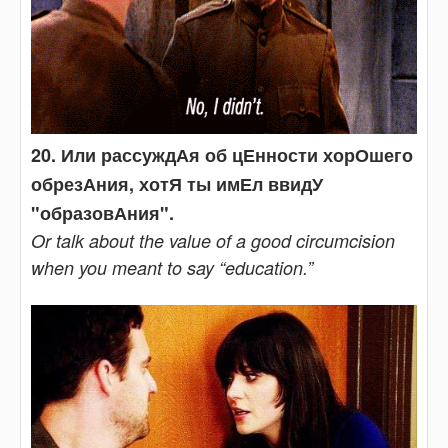
20. Или рассуждАя об цЕнности хорОшего
обрезАния, хотЯ ты имЕл ввидУ
"образовАния".
Or talk about the value of a good circumcision
when you meant to say “education.”