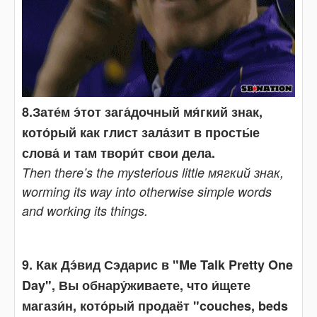
8.Зате́м э́тот зага́дочный мя́гкий знак,
кото́рый как глист зала́зит в просты́е
слова́ и там твори́т свои дела.
Then there’s the mysterious little мягкий знак,
worming its way into otherwise simple words
and working its things.
9. Как Дэ́вид Сэдарис в "Me Talk Pretty One
Day", Вы обнару́живаете, что и́щете
магази́н, кото́рый продаёт "couches, beds