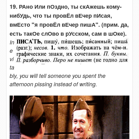
19. РАно Или пОздно, ты скАжешь кому-
нибУдь, что ты провЁл вЕчер пИсая,
вмЕсто "я провЁл вЕчер пишА". (прим. да,
есть такОе слОво в рУсском, сам в шОке).
In
e
vi
ta
bly, you will tell someone you spent the
afternoon pissing instead of writing.