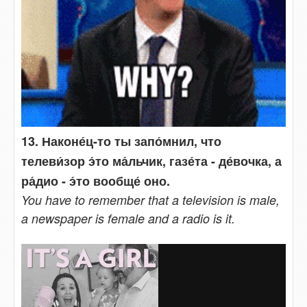
13. Наконе́ц-то ты запо́мнил, что
телеви́зор э́то ма́льчик, газе́та - де́вочка, а
ра́дио - э́то вообще́ оно.
You have to remember that a television is male,
a newspaper is female and a radio is it.