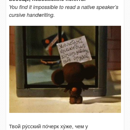
You find it impossible to read a native speaker’s
cursive handwriting.
Твой ру́сский по́черк ху́же, чем у