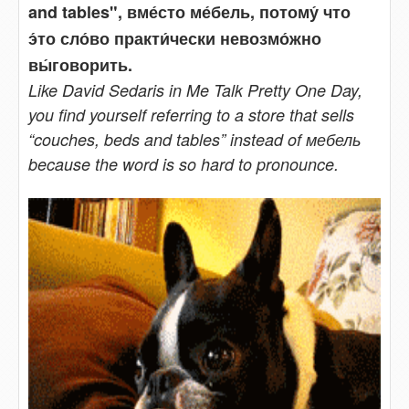
and tables", вме́сто ме́бель, потому́ что
э́то сло́во практи́чески невозмо́жно
вы́говорить.
Like David Sedaris in Me Talk Pretty One Day,
you find yourself referring to a store that sells
“couches, beds and tables” instead of мебель
because the word is so hard to pronounce.