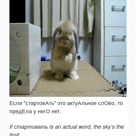
Если "стартовАть" это актуАльное слОво, то
предЕла у негО нет.
If стартовать is an actual word, the sky’s the
limit.