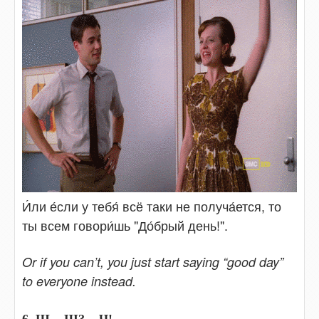
И́ли е́сли у тебя́ всё таки не получа́ется, то
ты всем говори́шь "До́брый день!".
Or if you can’t, you just start saying “good day”
to everyone instead.