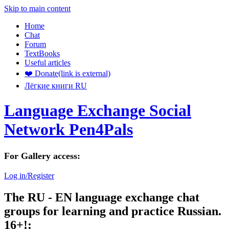
Skip to main content
Home
Chat
Forum
TextBooks
Useful articles
❤️ Donate
(link is external)
Лёгкие книги RU
Language Exchange Social
Network Pen4Pals
For Gallery access:
Log in/Register
The RU - EN language exchange chat
groups for learning and practice Russian.
16+!: